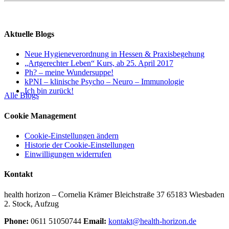
Aktuelle Blogs
Neue Hygieneverordnung in Hessen & Praxisbegehung
„Artgerechter Leben“ Kurs, ab 25. April 2017
Ph? – meine Wundersuppe!
kPNI – klinische Psycho – Neuro – Immunologie
Ich bin zurück!
Alle Blogs
Cookie Management
Cookie-Einstellungen ändern
Historie der Cookie-Einstellungen
Einwilligungen widerrufen
Kontakt
health horizon – Cornelia Krämer Bleichstraße 37 65183 Wiesbaden
2. Stock, Aufzug
Phone:
0611 51050744
Email:
kontakt@health-horizon.de