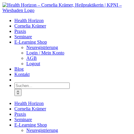
Zum
Facebook
LinkedIn
Instagram
Inhalt
springen
Health Horizon
Cornelia Krämer
Praxis
Seminare
E-Learning Shop
Neuregistrierung
Login / Mein Konto
AGB
Logout
Blog
Kontakt
Suche
nach:
Health Horizon
Cornelia Krämer
Praxis
Seminare
E-Learning Shop
Neuregistrierung