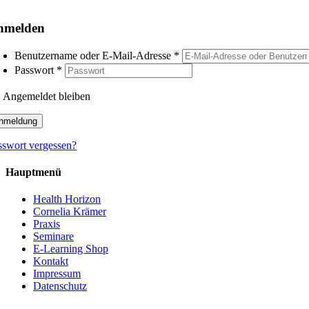
oggle
avigation
nmelden
Benutzername oder E-Mail-Adresse
*
Passwort
*
Angemeldet bleiben
nmeldung
sswort vergessen?
Hauptmenü
Health Horizon
Cornelia Krämer
Praxis
Seminare
E-Learning Shop
Kontakt
Impressum
Datenschutz