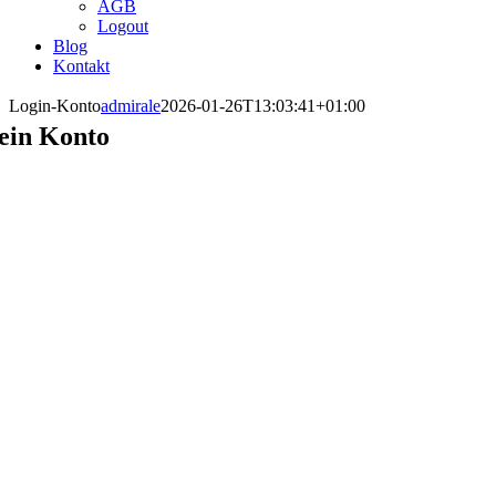
AGB
Logout
Blog
Kontakt
Login-Konto
admirale
2026-01-26T13:03:41+01:00
ein Konto