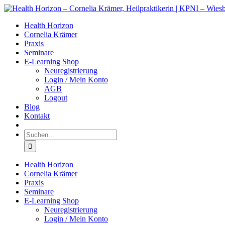
Zum
Facebook
LinkedIn
Instagram
Inhalt
Health Horizon
springen
Cornelia Krämer
Praxis
Seminare
E-Learning Shop
Neuregistrierung
Login / Mein Konto
AGB
Logout
Blog
Kontakt
Suche
nach:
Health Horizon
Cornelia Krämer
Praxis
Seminare
E-Learning Shop
Neuregistrierung
Login / Mein Konto